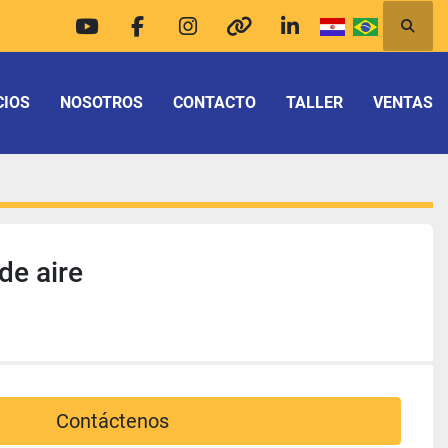
Busca
youtube
facebook
instagram
other
linkedin
CIOS
NOSOTROS
CONTACTO
TALLER
VENTAS
de aire
Contáctenos